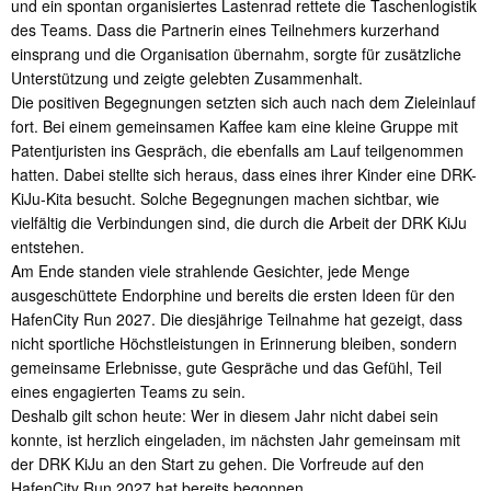
und ein spontan organisiertes Lastenrad rettete die Taschenlogistik
des Teams. Dass die Partnerin eines Teilnehmers kurzerhand
einsprang und die Organisation übernahm, sorgte für zusätzliche
Unterstützung und zeigte gelebten Zusammenhalt.
Die positiven Begegnungen setzten sich auch nach dem Zieleinlauf
fort. Bei einem gemeinsamen Kaffee kam eine kleine Gruppe mit
Patentjuristen ins Gespräch, die ebenfalls am Lauf teilgenommen
hatten. Dabei stellte sich heraus, dass eines ihrer Kinder eine DRK-
KiJu-Kita besucht. Solche Begegnungen machen sichtbar, wie
vielfältig die Verbindungen sind, die durch die Arbeit der DRK KiJu
entstehen.
Am Ende standen viele strahlende Gesichter, jede Menge
ausgeschüttete Endorphine und bereits die ersten Ideen für den
HafenCity Run 2027. Die diesjährige Teilnahme hat gezeigt, dass
nicht sportliche Höchstleistungen in Erinnerung bleiben, sondern
gemeinsame Erlebnisse, gute Gespräche und das Gefühl, Teil
eines engagierten Teams zu sein.
Deshalb gilt schon heute: Wer in diesem Jahr nicht dabei sein
konnte, ist herzlich eingeladen, im nächsten Jahr gemeinsam mit
der DRK KiJu an den Start zu gehen. Die Vorfreude auf den
HafenCity Run 2027 hat bereits begonnen.