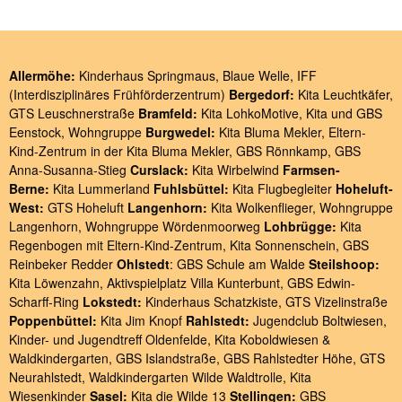
Allermöhe:
Kinderhaus Springmaus
,
Blaue Welle
,
IFF
(Interdisziplinäres Frühförderzentrum)
Bergedorf:
Kita Leuchtkäfer
,
GTS Leuschnerstraße
Bramfeld:
Kita LohkoMotive
,
Kita und GBS
Eenstock
,
Wohngruppe
Burgwedel:
Kita Bluma Mekler
,
Eltern-
Kind-Zentrum in der Kita Bluma Mekler
,
GBS Rönnkamp
,
GBS
Anna-Susanna-Stieg
Curslack:
Kita Wirbelwind
Farmsen-
Berne:
Kita Lummerland
Fuhlsbüttel:
Kita Flugbegleiter
Hoheluft-
West:
GTS Hoheluft
Langenhorn:
Kita Wolkenflieger
,
Wohngruppe
Langenhorn
,
Wohngruppe Wördenmoorweg
Lohbrügge:
Kita
Regenbogen
mit
Eltern-Kind-Zentrum
,
Kita Sonnenschein
,
GBS
Reinbeker Redder
Ohlstedt
:
GBS Schule am Walde
Steilshoop:
Kita Löwenzahn
,
Aktivspielplatz Villa Kunterbunt
,
GBS Edwin-
Scharff-Ring
Lokstedt:
Kinderhaus Schatzkiste
,
GTS Vizelinstraße
Poppenbüttel:
Kita Jim Knopf
Rahlstedt:
Jugendclub Boltwiesen
,
Kinder- und Jugendtreff Oldenfelde
,
Kita Koboldwiesen &
Waldkindergarten
,
GBS Islandstraße
,
GBS Rahlstedter Höhe
,
GTS
Neurahlstedt
,
Waldkindergarten Wilde Waldtrolle
,
Kita
Wiesenkinder
Sasel:
Kita die Wilde 13
Stellingen:
GBS