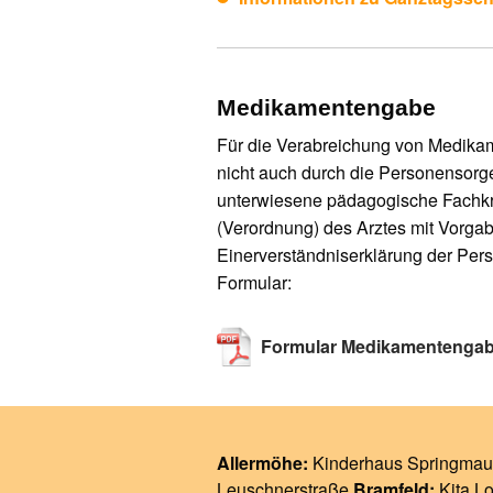
Medikamentengabe
Für die Verabreichung von Medikam
nicht auch durch die Personensor
unterwiesene pädagogische Fachkräf
(Verordnung) des Arztes mit Vorgab
Einerverständniserklärung der Pers
Formular:
Formular Medikamentenga
Allermöhe:
Kinderhaus Springmau
Leuschnerstraße
Bramfeld:
Kita L