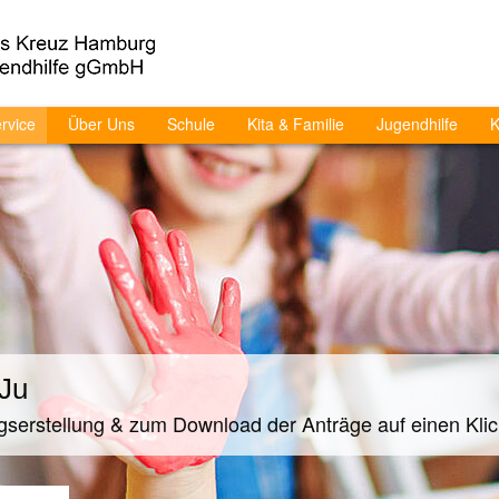
rvice
Über Uns
Schule
Kita & Familie
Jugendhilfe
K
Ju
agserstellung & zum Download der Anträge auf einen Klic