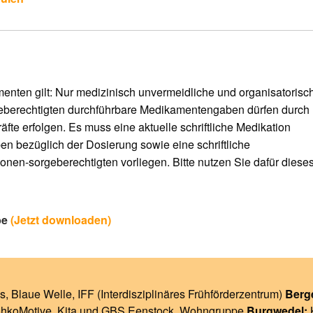
enten gilt: Nur medizinisch unvermeidliche und organisatorisc
geberechtigten durchführbare Medikamentengaben dürfen durch
te erfolgen. Es muss eine aktuelle schriftliche Medikation
en bezüglich der Dosierung sowie eine schriftliche
onen-sorgeberechtigten vorliegen. Bitte nutzen Sie dafür diese
be
(Jetzt downloaden)
s
,
Blaue Welle
,
IFF (Interdisziplinäres Frühförderzentrum)
Berg
ohkoMotive
,
Kita und GBS Eenstock
,
Wohngruppe
Burgwedel: