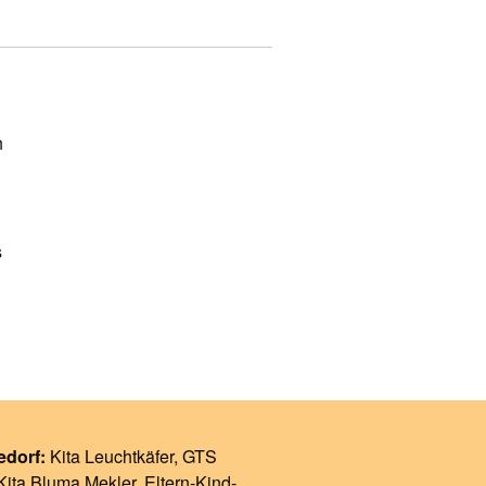
h
s
edorf:
Kita Leuchtkäfer
, GTS
Kita Bluma Mekler
,
Eltern-Kind-