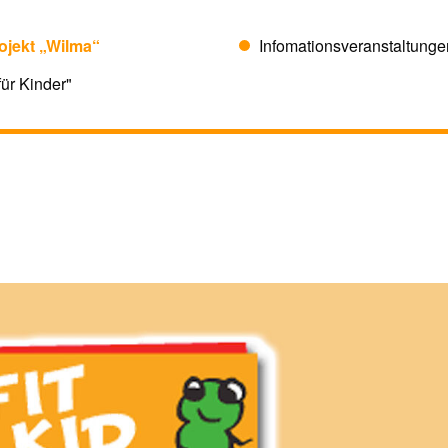
ojekt „Wilma“
Infomationsveranstaltungen
ür Kinder"