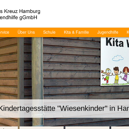
rvice
Über Uns
Schule
Kita & Familie
Jugendhilfe
K
Kindertagesstätte "Wiesenkinder" in Ha