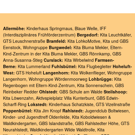
Allermöhe:
Kinderhaus Springmaus
,
Blaue Welle
,
IFF
(Interdisziplinäres Frühförderzentrum)
Bergedorf:
Kita Leuchtkäfer
,
GTS Leuschnerstraße
Bramfeld:
Kita LohkoMotive
,
Kita und GBS
Eenstock
,
Wohngruppe
Burgwedel:
Kita Bluma Mekler
,
Eltern-
Kind-Zentrum in der Kita Bluma Mekler
,
GBS Rönnkamp
,
GBS
Anna-Susanna-Stieg
Curslack:
Kita Wirbelwind
Farmsen-
Berne:
Kita Lummerland
Fuhlsbüttel:
Kita Flugbegleiter
Hoheluft-
West:
GTS Hoheluft
Langenhorn:
Kita Wolkenflieger
,
Wohngruppe
Langenhorn
,
Wohngruppe Wördenmoorweg
Lohbrügge:
Kita
Regenbogen
mit
Eltern-Kind-Zentrum
,
Kita Sonnenschein
,
GBS
Reinbeker Redder
Ohlstedt
:
GBS Schule am Walde
Steilshoop:
Kita Löwenzahn
,
Aktivspielplatz Villa Kunterbunt
,
GBS Edwin-
Scharff-Ring
Lokstedt:
Kinderhaus Schatzkiste
,
GTS Vizelinstraße
Poppenbüttel:
Kita Jim Knopf
Rahlstedt:
Jugendclub Boltwiesen
,
Kinder- und Jugendtreff Oldenfelde
,
Kita Koboldwiesen &
Waldkindergarten
,
GBS Islandstraße
,
GBS Rahlstedter Höhe
,
GTS
Neurahlstedt
,
Waldkindergarten Wilde Waldtrolle
,
Kita