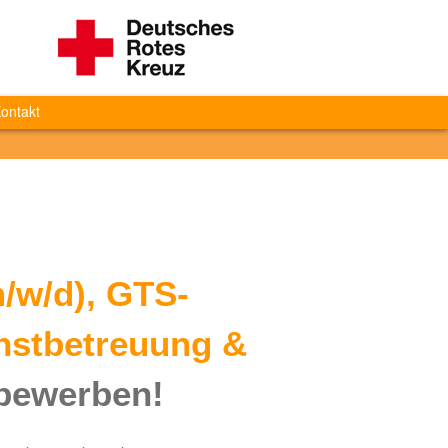
ontakt
/w/d), GTS-
nstbetreuung &
bewerben!