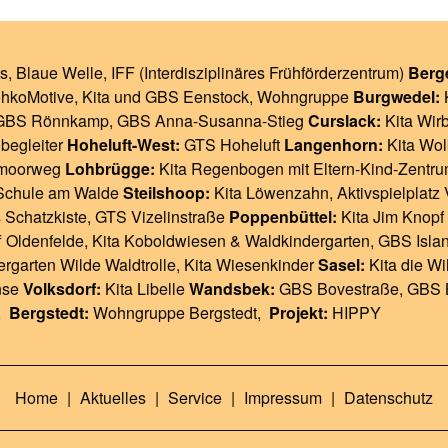
s
,
Blaue Welle
,
IFF (Interdisziplinäres Frühförderzentrum)
Berg
ohkoMotive
,
Kita und GBS Eenstock
,
Wohngruppe
Burgwedel:
GBS Rönnkamp
,
GBS Anna-Susanna-Stieg
Curslack:
Kita Wir
begleiter
Hoheluft-West:
GTS Hoheluft
Langenhorn:
Kita Wol
moorweg
Lohbrügge:
Kita Regenbogen
mit
Eltern-Kind-Zentr
chule am Walde
Steilshoop:
Kita Löwenzahn
,
Aktivspielplatz 
 Schatzkiste
,
GTS Vizelinstraße
Poppenbüttel:
Kita Jim Knopf
f Oldenfelde
,
Kita Koboldwiesen & Waldkindergarten
,
GBS Isla
rgarten Wilde Waldtrolle
,
Kita Wiesenkinder
Sasel:
Kita die Wi
nse
Volksdorf:
Kita Libelle
Wandsbek:
GBS Bovestraße
,
GBS 
,
Bergstedt:
Wohngruppe Bergstedt
,
Projekt:
HIPPY
Home
|
Aktuelles
|
Service
|
Impressum
|
Datenschutz