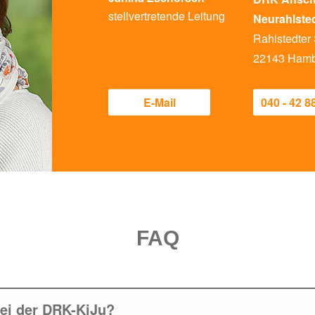
stellvertretende Leitung
Neurahlste
Rahlstedter
22143 Ham
E-Mail
040 - 42 8
FAQ
ei der DRK-KiJu?