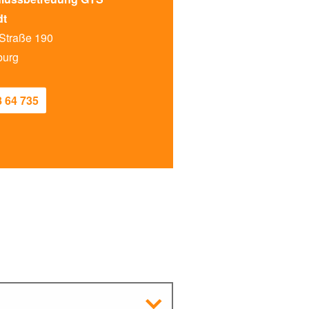
dt
 Straße 190
burg
8 64 735