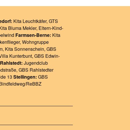
edorf:
Kita Leuchtkäfer
, GTS
Kita Bluma Mekler
,
Eltern-Kind-
belwind
Farmsen-Berne:
Kita
kenflieger
,
Wohngruppe
um
,
Kita Sonnenschein
,
GBS
Villa Kunterbunt
,
GBS Edwin-
Rahlstedt:
Jugendclub
ndstraße
,
GBS Rahlstedter
lde 13
Stellingen:
GBS
Bindfeldweg/ReBBZ