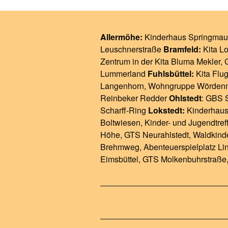
Allermöhe:
Kinderhaus Springmau
Leuschnerstraße
Bramfeld:
Kita L
Zentrum in der Kita Bluma Mekler
,
Lummerland
Fuhlsbüttel:
Kita Flug
Langenhorn
,
Wohngruppe Wörden
Reinbeker Redder
Ohlstedt
:
GBS S
Scharff-Ring
Lokstedt:
Kinderhaus
Boltwiesen
,
Kinder- und Jugendtref
Höhe
,
GTS Neurahlstedt
,
Waldkinde
Brehmweg
,
Abenteuerspielplatz Li
Eimsbüttel
,
GTS Molkenbuhrstraße