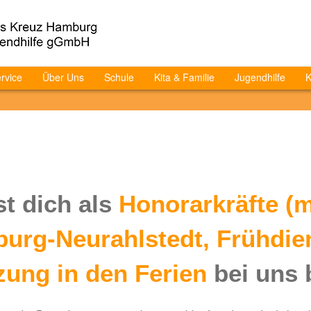
rvice
Über Uns
Schule
Kita & Familie
Jugendhilfe
K
t dich als
Honorarkräfte (m
burg-Neurahlstedt, Frühdie
zung in den Ferien
bei uns 