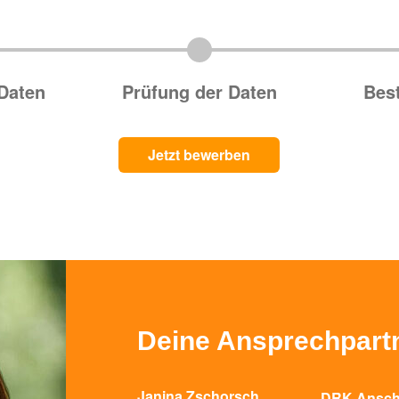
Daten
Prüfung der Daten
Bes
Jetzt bewerben
Deine Ansprechpart
Janina Zschorsch
DRK Ansch