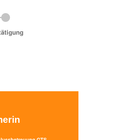
tätigung
nerin
lussbetreuung GTS