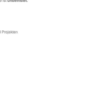
e ist
unbefristet.
 Projekten