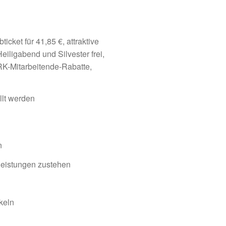
ket für 41,85 €, attraktive
iligabend und Silvester frei,
RK-Mitarbeitende-Rabatte,
llt werden
n
rleistungen zustehen
keln