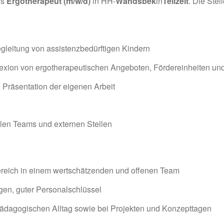
ls
Ergotherapeut (m/w/d)
in HH-
Wandsbek
in
Teilzeit
. Die Stell
egleitung von assistenzbedürftigen Kindern
exion von ergotherapeutischen Angeboten, Fördereinheiten und
Präsentation der eigenen Arbeit
llen Teams und externen Stellen
reich in einem wertschätzenden und offenen Team
en, guter Personalschlüssel
pädagogischen Alltag sowie bei Projekten und Konzepttagen