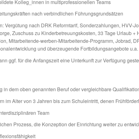
ldete Kolleg_innen in multiprofessionellen Teams
itungskräften nach verbindlichen Führungsgrundsätzen
: Vergütung nach DRK Reformtarif, Sonderzahlungen, HVV-Jobtic
rsorge, Zuschuss zu Kinderbetreuungskosten, 33 Tage Urlaub + He
ion, Mitarbeitende-werben-Mitarbeitende-Programm, Jobrad, D
onalentwicklung und überzeugende Fortbildungsangebote u.a.
 ggf. für die Anfangszeit eine Unterkunft zur Verfügung geste
 in dem oben genannten Beruf oder vergleichbare Qualifikatio
ern im Alter von 3 Jahren bis zum Schuleintritt, denen Frühförde
interdisziplinären Team
rlichen Prozess, die Konzeption der Einrichtung weiter zu entwic
flexionsfähigkeit