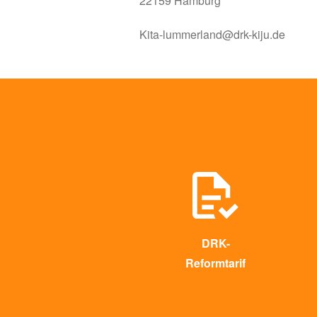
22159 Hamburg
Kita-lummerland@drk-kiju.de
DRK-
Reformtarif