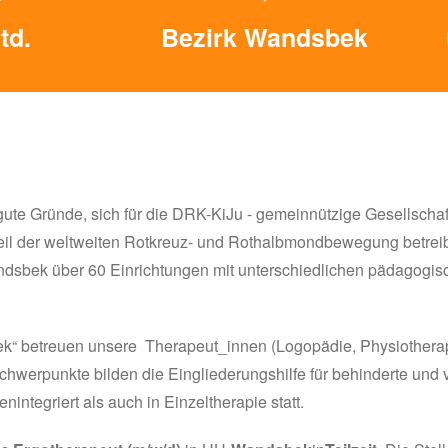
td.
Bezirk Wandsbek
ute Gründe, sich für die DRK-KiJu - gemeinnützige Gesellschaf
Teil der weltweiten Rotkreuz- und Rothalbmondbewegung betreib
dsbek über 60 Einrichtungen mit unterschiedlichen pädagogi
“ betreuen unsere Therapeut_innen (Logopädie, Physiotherapi
hwerpunkte bilden die Eingliederungshilfe für behinderte und
integriert als auch in Einzeltherapie statt.