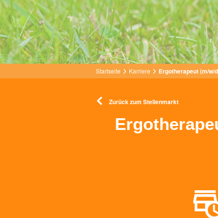
Startseite
Karriere
Ergotherapeut (m/w/d
Zurück zum Stellenmarkt
Ergotherape