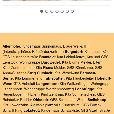
Allermöhe:
Kinderhaus Springmaus
,
Blaue Welle
,
IFF
(Interdisziplinäres Frühförderzentrum)
Bergedorf:
Kita Leuchtkäfer
,
GTS Leuschnerstraße
Bramfeld:
Kita LohkoMotive
,
Kita und GBS
Eenstock
,
Wohngruppe
Burgwedel:
Kita Bluma Mekler
,
Eltern-
Kind-Zentrum in der Kita Bluma Mekler
,
GBS Rönnkamp
,
GBS
Anna-Susanna-Stieg
Curslack:
Kita Wirbelwind
Farmsen-
Berne:
Kita Lummerland
Fuhlsbüttel:
Kita Flugbegleiter
Hoheluft-
West:
GTS Hoheluft
Langenhorn:
Kita Wolkenflieger
,
Wohngruppe
Langenhorn
,
Wohngruppe Wördenmoorweg
Lohbrügge:
Kita
Regenbogen
mit
Eltern-Kind-Zentrum
,
Kita Sonnenschein
,
GBS
Reinbeker Redder
Ohlstedt
:
GBS Schule am Walde
Steilshoop:
Kita Löwenzahn
,
Aktivspielplatz Villa Kunterbunt
,
GBS Edwin-
Scharff-Ring
Lokstedt:
Kinderhaus Schatzkiste
,
GTS Vizelinstraße