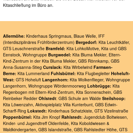
Kitaschließung im Büro an.
Allermöhe:
Kinderhaus Springmaus
,
Blaue Welle
,
IFF
(Interdisziplinäres Frühförderzentrum)
Bergedorf:
Kita Leuchtkäfer
,
GTS Leuschnerstraße
Bramfeld:
Kita LohkoMotive
,
Kita und GBS
Eenstock
,
Wohngruppe
Burgwedel:
Kita Bluma Mekler
,
Eltern-
Kind-Zentrum in der Kita Bluma Mekler
,
GBS Rönnkamp
,
GBS
Anna-Susanna-Stieg
Curslack:
Kita Wirbelwind
Farmsen-
Berne:
Kita Lummerland
Fuhlsbüttel:
Kita Flugbegleiter
Hoheluft-
West:
GTS Hoheluft
Langenhorn:
Kita Wolkenflieger
,
Wohngruppe
Langenhorn
,
Wohngruppe Wördenmoorweg
Lohbrügge:
Kita
Regenbogen
mit
Eltern-Kind-Zentrum
,
Kita Sonnenschein
,
GBS
Reinbeker Redder
Ohlstedt
:
GBS Schule am Walde
Steilshoop:
Kita Löwenzahn
,
Aktivspielplatz Villa Kunterbunt
,
GBS Edwin-
Scharff-Ring
Lokstedt:
Kinderhaus Schatzkiste
,
GTS Vizelinstraße
Poppenbüttel:
Kita Jim Knopf
Rahlstedt:
Jugendclub Boltwiesen
,
Kinder- und Jugendtreff Oldenfelde
,
Kita Koboldwiesen &
Waldkindergarten
,
GBS Islandstraße
,
GBS Rahlstedter Höhe
,
GTS