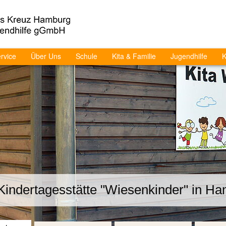
rvice
Über Uns
Schule
Kita & Familie
Jugendhilfe
K
Kindertagesstätte "Wiesenkinder" in Ha