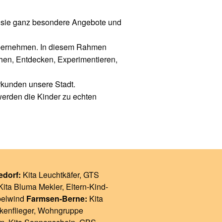
n sie ganz besondere Angebote und
g übernehmen. In diesem Rahmen
hen, Entdecken, Experimentieren,
rkunden unsere Stadt.
werden die Kinder zu echten
edorf:
Kita Leuchtkäfer
, GTS
Kita Bluma Mekler
,
Eltern-Kind-
belwind
Farmsen-Berne:
Kita
kenflieger
,
Wohngruppe