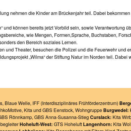
chulung nehmen die Kinder am Brückenjahr teil. Dabei bekomme
n“ und können bereits jetzt Vorbild sein, sowie Verantwortun
dungsbereiche, wie Mengen, Formen,Sprache, Buchstaben, Forsc
sonders den Bereich soziales Lernen.
n und Theater, besuchen die Polizei und die Feuerwehr und e
ungsprojekt „Wilma“ der Stiftung Natur im Norden teil. Dabei 
s
,
Blaue Welle
,
IFF (Interdisziplinäres Frühförderzentrum)
Berg
ohkoMotive
,
Kita und GBS Eenstock
,
Wohngruppe
Burgwedel:
GBS Rönnkamp
,
GBS Anna-Susanna-Stieg
Curslack:
Kita Wir
begleiter
Hoheluft-West:
GTS Hoheluft
Langenhorn:
Kita Wol