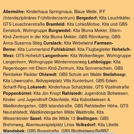
Allermöhe:
Kinderhaus Springmaus
,
Blaue Welle
,
IFF
(Interdisziplinäres Frühförderzentrum)
Bergedorf:
Kita Leuchtkäfer
,
GTS Leuschnerstraße
Bramfeld:
Kita LohkoMotive
,
Kita und GBS
Eenstock
,
Wohngruppe
Burgwedel:
Kita Bluma Mekler
,
Eltern-
Kind-Zentrum in der Kita Bluma Mekler
,
GBS Rönnkamp
,
GBS
Anna-Susanna-Stieg
Curslack:
Kita Wirbelwind
Farmsen-
Berne:
Kita Lummerland
Fuhlsbüttel:
Kita Flugbegleiter
Hoheluft-
West:
GTS Hoheluft
Langenhorn:
Kita Wolkenflieger
,
Wohngruppe
Langenhorn
,
Wohngruppe Wördenmoorweg
Lohbrügge:
Kita
Regenbogen
mit
Eltern-Kind-Zentrum
,
Kita Sonnenschein
,
GBS
Reinbeker Redder
Ohlstedt
:
GBS Schule am Walde
Steilshoop:
Kita Löwenzahn
,
Aktivspielplatz Villa Kunterbunt
,
GBS Edwin-
Scharff-Ring
Lokstedt:
Kinderhaus Schatzkiste
,
GTS Vizelinstraße
Poppenbüttel:
Kita Jim Knopf
Rahlstedt:
Jugendclub Boltwiesen
,
Kinder- und Jugendtreff Oldenfelde
,
Kita Koboldwiesen &
Waldkindergarten
,
GBS Islandstraße
,
GBS Rahlstedter Höhe
,
GTS
Neurahlstedt
,
Waldkindergarten Wilde Waldtrolle
,
Kita
Wiesenkinder
Sasel:
Kita die Wilde 13
Stellingen:
GBS
Brehmweg
,
Abenteuerspielplatz Linse
Volksdorf:
Kita Libelle
Wandsbek:
GBS Bovestraße
,
GBS Bindfeldweg/ReBBZ