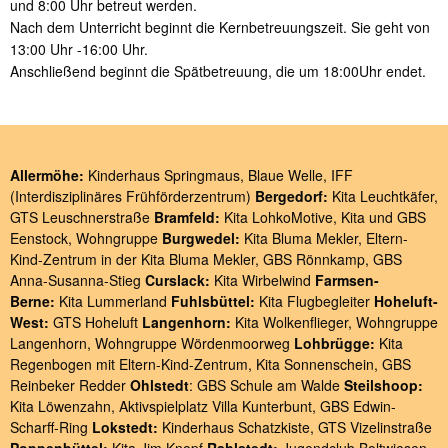
und 8:00 Uhr betreut werden.
Nach dem Unterricht beginnt die Kernbetreuungszeit. Sie geht von
13:00 Uhr -16:00 Uhr.
Anschließend beginnt die Spätbetreuung, die um 18:00Uhr endet.
Allermöhe:
Kinderhaus Springmaus
,
Blaue Welle
,
IFF
(Interdisziplinäres Frühförderzentrum)
Bergedorf:
Kita Leuchtkäfer
,
GTS Leuschnerstraße
Bramfeld:
Kita LohkoMotive
,
Kita und GBS
Eenstock
,
Wohngruppe
Burgwedel:
Kita Bluma Mekler
,
Eltern-
Kind-Zentrum in der Kita Bluma Mekler
,
GBS Rönnkamp
,
GBS
Anna-Susanna-Stieg
Curslack:
Kita Wirbelwind
Farmsen-
Berne:
Kita Lummerland
Fuhlsbüttel:
Kita Flugbegleiter
Hoheluft-
West:
GTS Hoheluft
Langenhorn:
Kita Wolkenflieger
,
Wohngruppe
Langenhorn
,
Wohngruppe Wördenmoorweg
Lohbrügge:
Kita
Regenbogen
mit
Eltern-Kind-Zentrum
,
Kita Sonnenschein
,
GBS
Reinbeker Redder
Ohlstedt
:
GBS Schule am Walde
Steilshoop:
Kita Löwenzahn
,
Aktivspielplatz Villa Kunterbunt
,
GBS Edwin-
Scharff-Ring
Lokstedt:
Kinderhaus Schatzkiste
,
GTS Vizelinstraße
Poppenbüttel:
Kita Jim Knopf
Rahlstedt:
Jugendclub Boltwiesen
,