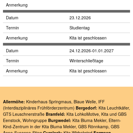
Anmerkung
Datum
23.12.2026
Termin
Studientag
Anmerkung
Kita ist geschlossen
Datum
24.12.2026-01.01.2027
Termin
Winterschließtage
Anmerkung
Kita ist geschlossen
Allermöhe:
Kinderhaus Springmaus
,
Blaue Welle
,
IFF
(Interdisziplinäres Frühförderzentrum)
Bergedorf:
Kita Leuchtkäfer
,
GTS Leuschnerstraße
Bramfeld:
Kita LohkoMotive
,
Kita und GBS
Eenstock
,
Wohngruppe
Burgwedel:
Kita Bluma Mekler
,
Eltern-
Kind-Zentrum in der Kita Bluma Mekler
,
GBS Rönnkamp
,
GBS
Anna-Susanna-Stieg
Curslack:
Kita Wirbelwind
Farmsen-