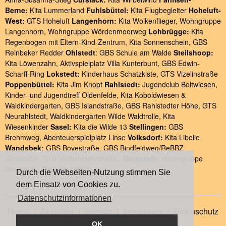
Berne:
Kita Lummerland
Fuhlsbüttel:
Kita Flugbegleiter
Hoheluft-
West:
GTS Hoheluft
Langenhorn:
Kita Wolkenflieger
,
Wohngruppe
Langenhorn
,
Wohngruppe Wördenmoorweg
Lohbrügge:
Kita
Regenbogen
mit
Eltern-Kind-Zentrum
,
Kita Sonnenschein
,
GBS
Reinbeker Redder
Ohlstedt
:
GBS Schule am Walde
Steilshoop:
Kita Löwenzahn
,
Aktivspielplatz Villa Kunterbunt
,
GBS Edwin-
Scharff-Ring
Lokstedt:
Kinderhaus Schatzkiste
,
GTS Vizelinstraße
Poppenbüttel:
Kita Jim Knopf
Rahlstedt:
Jugendclub Boltwiesen
,
Kinder- und Jugendtreff Oldenfelde
,
Kita Koboldwiesen &
Waldkindergarten
,
GBS Islandstraße
,
GBS Rahlstedter Höhe
,
GTS
Neurahlstedt
,
Waldkindergarten Wilde Waldtrolle
,
Kita
Wiesenkinder
Sasel:
Kita die Wilde 13
Stellingen:
GBS
Brehmweg
,
Abenteuerspielplatz Linse
Volksdorf:
Kita Libelle
Wandsbek:
GBS Bovestraße
,
GBS Bindfeldweg/ReBBZ
Eimsbüttel
,
GTS Molkenbuhrstraße
,
Bergstedt:
Wohngruppe
Bergstedt
,
Projekt:
HIPPY
Durch die Webseiten-Nutzung stimmen Sie
dem Einsatz von Cookies zu.
Datenschutzinformationen
Home
|
Aktuelles
|
Service
|
Impressum
|
Datenschutz
OK